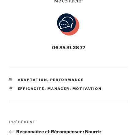
Me contacter
06 85 31 28 77
CATÉGORIES
ADAPTATION
,
PERFORMANCE
ÉTIQUETTES
EFFICACITÉ
,
MANAGER
,
MOTIVATION
Navigation
Article
PRÉCÉDENT
de
précédent
Reconnaître et Récompenser : Nourrir
l’article