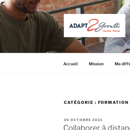
Aller
au
contenu
principal
ADAPT 2 
Coacher – Former
Accueil
Mission
Ma diff
CATÉGORIE :
FORMATION
PUBLIÉ
26 OCTOBRE 2021
LE
Collaborer à distan