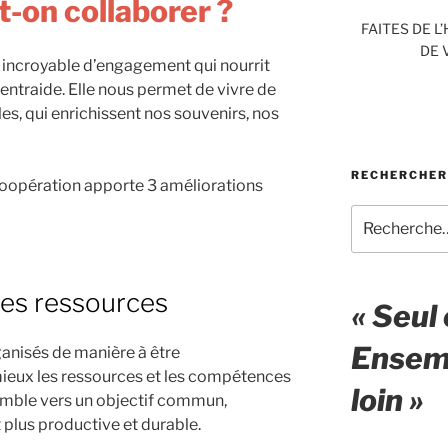
t-on collaborer ?
FAITES DE L
DE 
 incroyable d’engagement qui nourrit
entraide. Elle nous permet de vivre de
s, qui enrichissent nos souvenirs, nos
RECHERCHER
 coopération apporte 3 améliorations
Recherche
pour
:
les ressources
« Seul 
Ensemb
rganisés de manière à être
mieux les ressources et les compétences
loin »
semble vers un objectif commun,
t plus productive et durable.