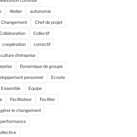
lioration continue
e
Atelier
autonomie
Changement
Chef de projet
Collaboration
Collectif
coopération
correctif
culture d'etreprise
reprise
Dynamique de groupe
eloppement personnel
Ecoute
Ensemble
Equipe
pe
Facilitateur
Faciliter
gérer le changement
e performance
ollective