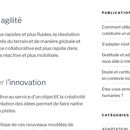
PUBLICATIO
n
agilité
Comment utili
construire un pl
s rapides et plus fluides, la résolution
rès du terrain et de manière globale et
S’adapter n’est
pe collaborative est plus rapide dans
Gratitude et a
us réactive et plus mobilisée.
nous aide à mi
Doute et certitu
en contexte inc
r l
’innovation
Etes-vous arm
humaines ?
ive au service d’un objectif, la créativité
tation des idées permet de faire naître
 pistes.
CATÉGORIES
pâtisse de ces nouveaux modèles de
ADAPTATION