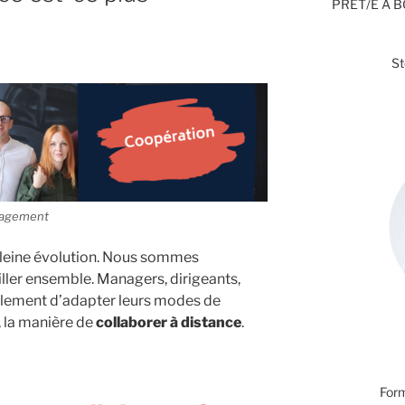
PRÊT/E À 
S
ngagement
pleine évolution. Nous sommes
ller ensemble. Managers, dirigeants,
alement d’adapter leurs modes de
 la manière de
collaborer à distance
.
Form