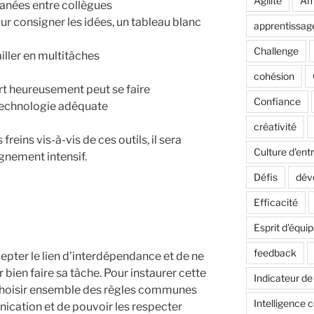
Agilité
Amé
tanées entre collègues
our consigner les idées, un tableau blanc
apprentissag
Challenge
iller en multitâches
cohésion
rt heureusement peut se faire
Confiance
technologie adéquate
créativité
reins vis-à-vis de ces outils, il sera
Culture d'ent
nement intensif.
Défis
dév
Efficacité
Esprit d'équi
feedback
epter le lien d’interdépendance et de ne
 bien faire sa tâche. Pour instaurer cette
Indicateur d
 choisir ensemble des règles communes
Intelligence c
cation et de pouvoir les respecter