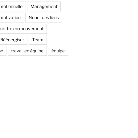
émotionnelle
Management
motivation
Nouer des liens
mettre en mouvement
Réénergiser
Team
pe
travail en équipe
équipe