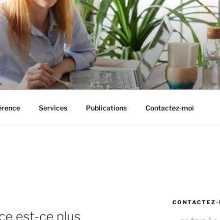
GROWTH
érence
Services
Publications
Contactez-moi
CONTACTEZ-
ce est-ce plus