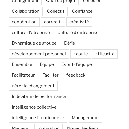
Changement
Chef de projet
cohésion
Collaboration
Collectif
Confiance
coopération
correctif
créativité
culture d'etreprise
Culture d'entreprise
Dynamique de groupe
Défis
développement personnel
Ecoute
Efficacité
Ensemble
Equipe
Esprit d'équipe
Facilitateur
Faciliter
feedback
gérer le changement
Indicateur de performance
Intelligence collective
intelligence émotionnelle
Management
Manager
motivation
Nouer des liens