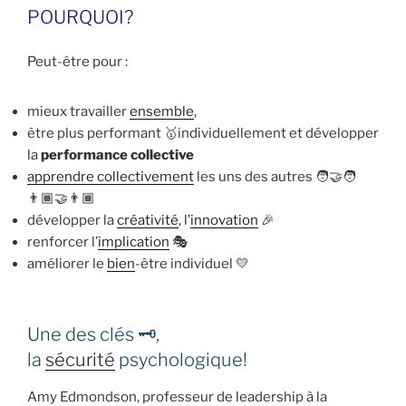
POURQUOI?
Peut-être pour :
mieux travailler
ensemble
,
être plus performant 🥇individuellement et développer
la
performance collective
apprendre
collectivement
les uns des autres 🧑‍🤝‍🧑
👨🏾‍🤝‍👨🏾
développer la
créativité
, l’
innovation
🎉
renforcer l’
implication
🎭
améliorer le
bien
-être individuel 💛
Une des clés 🗝️,
la
sécurité
psychologique!
Amy Edmondson, professeur de leadership à la