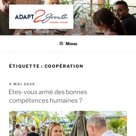
Aller
au
contenu
principal
ADAPT 2 GROWTH
Coacher – Former
Menu
ÉTIQUETTE :
COOPÉRATION
PUBLIÉ
5 MAI 2025
LE
Etes-vous armé des bonnes
compétences humaines ?