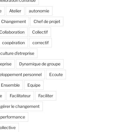
lioration continue
e
Atelier
autonomie
Changement
Chef de projet
Collaboration
Collectif
coopération
correctif
culture d'etreprise
reprise
Dynamique de groupe
eloppement personnel
Ecoute
Ensemble
Equipe
pe
Facilitateur
Faciliter
gérer le changement
e performance
ollective