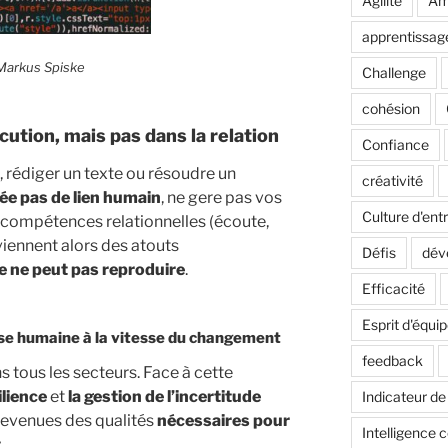
Agilité
Amé
apprentissag
Markus Spiske
Challenge
cohésion
écution, mais pas dans la relation
Confiance
, rédiger un texte ou résoudre un
créativité
ée pas de lien humain
, ne gere pas vos
Culture d'ent
s compétences relationnelles (écoute,
ennent alors des atouts
Défis
dév
e ne peut pas reproduire
.
Efficacité
Esprit d'équi
nse humaine à la vitesse du changement
feedback
s tous les secteurs. Face à cette
ilience
et
la gestion de l’incertitude
Indicateur d
devenues des qualités
nécessaires pour
Intelligence c
t
.