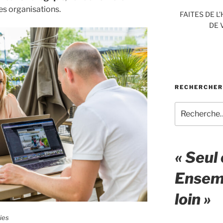
es organisations.
FAITES DE L
DE 
RECHERCHER
Recherche
pour
:
« Seul 
Ensemb
loin »
ies