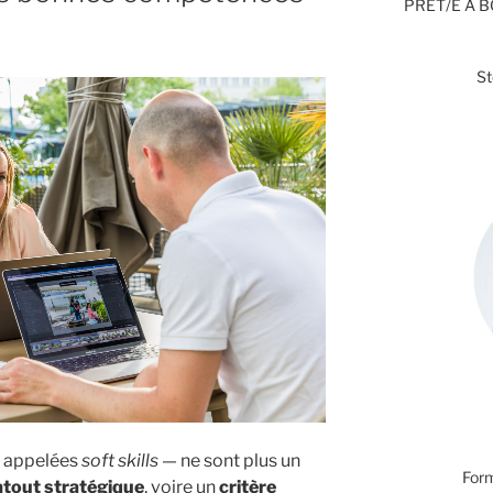
PRÊT/E À 
S
— appelées
soft skills
— ne sont plus un
Form
atout stratégique
, voire un
critère