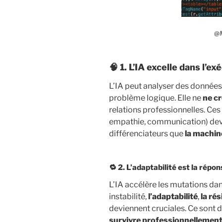
@
🧠 1.
L’IA excelle dans l’ex
L’IA peut analyser des données
problème logique. Elle ne
ne cr
relations professionnelles. Ce
empathie, communication) devi
différenciateurs que
la machin
🔁 2.
L’adaptabilité est la répo
L’IA accélère les mutations dan
instabilité,
l’adaptabilité
,
la rés
deviennent cruciales. Ce sont 
survivre professionnellemen