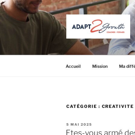
Aller
au
contenu
principal
ADAPT 2 
Coacher – Former
Accueil
Mission
Ma diff
CATÉGORIE :
CREATIVITE
PUBLIÉ
5 MAI 2025
LE
Etes-vous armé d