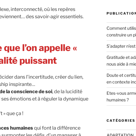
xe, interconnecté, où les repères
PUBLICATIO
deviennent… des savoir-agir essentiels.
Comment utili
construire un pl
ce que l’on appelle «
S’adapter n’est
Gratitude et a
alité puissant
nous aide à mi
Doute et certitu
cider dans l’incertitude, créer du lien,
en contexte inc
ship inspirante…
de la conscience de soi
, de la lucidité
Etes-vous arm
er ses émotions et à réguler la dynamique
humaines ?
t » que ça !
CATÉGORIES
nces humaines
qui font la différence
à surmonter les défis, d’un manager à
ADAPTATION