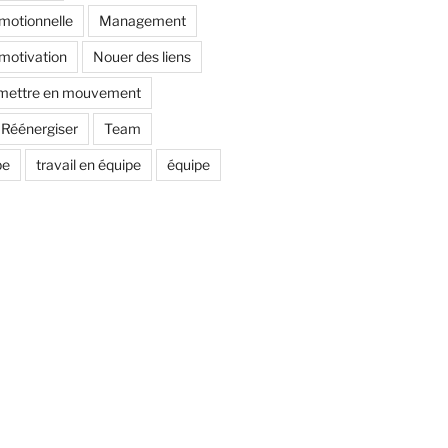
émotionnelle
Management
motivation
Nouer des liens
mettre en mouvement
Réénergiser
Team
pe
travail en équipe
équipe