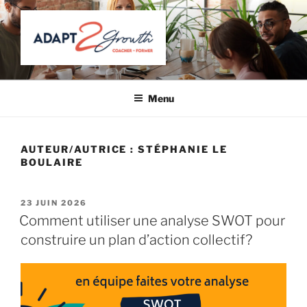
Aller
au
contenu
principal
ADAPT 2 GROWTH
Coacher – Former
Menu
AUTEUR/AUTRICE :
STÉPHANIE LE
BOULAIRE
PUBLIÉ
23 JUIN 2026
LE
Comment utiliser une analyse SWOT pour
construire un plan d’action collectif?