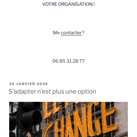
VOTRE ORGANISATION !
Me
contacter
?
06 85 31 28 77
PUBLIÉ
26 JANVIER 2026
LE
S’adapter n’est plus une option